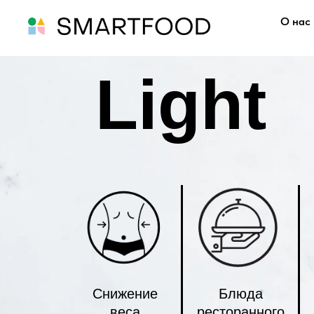
О нас
Light
Снижение
Блюда
веса
ресторанного