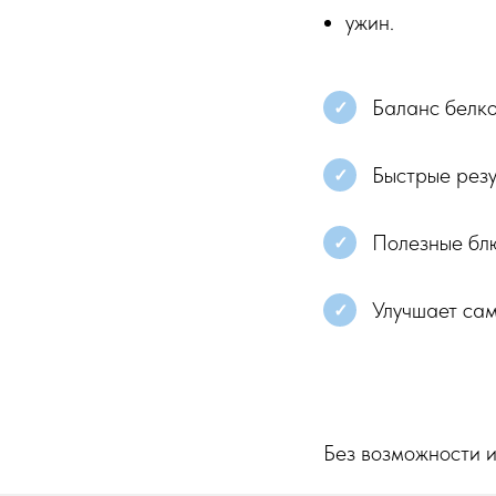
ужин.
Баланс белко
✓
Быстрые резу
✓
Полезные бл
✓
Улучшает сам
✓
Без возможности 