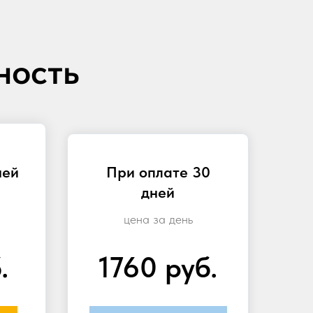
ность
ней
При оплате 30
дней
цена за день
.
1760 руб.