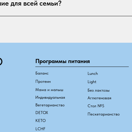
ние для всей семьи?
Программы питания
Баланс
Lunch
Протеин
Light
Мама и малыш
Без лактозы
Индивидуальная
Аглютеновая
Вегетарианство
Стол №5
DETOX
Пескетарианство
КЕТО
LCHF